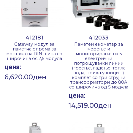
412181
412033
Gateway модул за
Паметен екометар за
паметна опрема за
мерење и
монтажа на DIN шина со
мониторирање на 5
широчина ос 2,5 модула
електрични
потрошувачки линии
цена:
(греење, ладење, топла
вода, прикључници… )
6,620.00
ден
комплет со три струјни
трансформатори до 80A
со широчина од 5 модула
цена:
14,519.00
ден