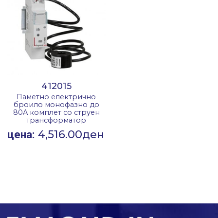
412015
Паметно електрично
броило монофазно до
80A комплет со струен
трансформатор
4,516.00
ден
цена: