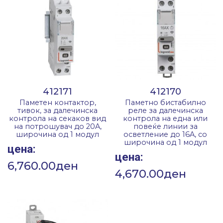
412171
412170
Паметен контактор,
Паметно бистабилно
тивок, за далечинска
реле за далечинска
контрола на секаков вид
контрола на една или
на потрошувач до 20A,
повеќе линии за
широчина од 1 модул
осветление до 16A, со
широчина од 1 модул
цена:
цена:
6,760.00
ден
4,670.00
ден