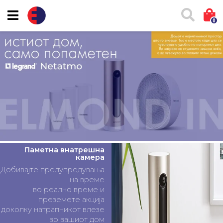
0
Паметна внатрешна
камера
Добивајте предупредувања
на време
во реално време и
преземете акција
доколку натрапникот влезе
во вашиот дом