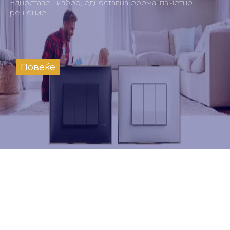
Едноставен избор, едноставна форма, паметно
решение…
Повеќе