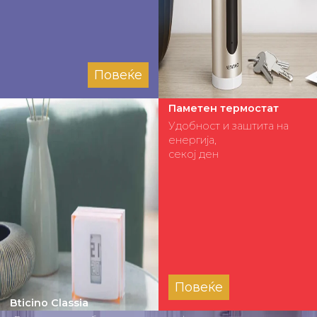
Повеќе
Паметен термостат
Удобност и заштита на
енергија,
секој ден
Повеќе
Bticino Classia