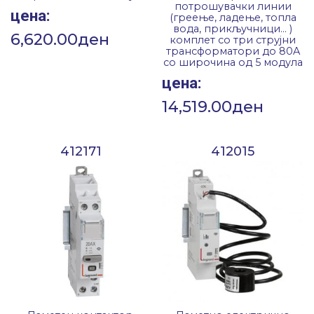
потрошувачки линии
цена:
(греење, ладење, топла
вода, прикључници… )
6,620.00
ден
комплет со три струјни
трансформатори до 80A
со широчина од 5 модула
цена:
14,519.00
ден
412171
412015