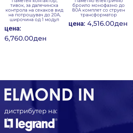
Паметен контактор,
Паметно електрично
тивок, за далечинска
броило монофазно до
контрола на секаков вид
80A комплет со струен
на потрошувач до 20A,
трансформатор
широчина од 1 модул
4,516.00
ден
цена:
цена:
6,760.00
ден