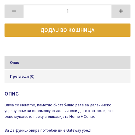
Паметно бистабилно реле за далечинска контрола н
ДОДАЈ ВО КОШНИЦА
Опис
Прегледи (0)
ОПИС
Drivia со Netatmo, паметно бистабилно реле за далечинско
управување ви овозможува далечински да го контролирате
осветлувањето преку апликацијата Home + Control.
За да функционира потребен ви е Gateway уред!