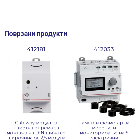
Поврзани продукти
412181
412033
Gateway модул за
Паметен екометар за
паметна опрема за
мерење и
монтажа на DIN шина со
мониторирање на 5
широчина ос 2,5 модула
електрични