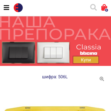
0
Купи
шифра: 506L