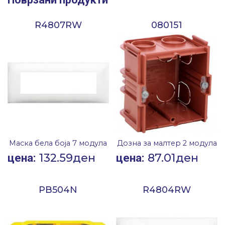
R4807RW
080151
Маска бела боја 7 модула
Дозна за малтер 2 модула
132.59
ден
87.01
ден
цена:
цена:
PB504N
R4804RW