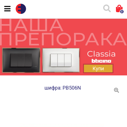
0
Купи
шифра: PB506N