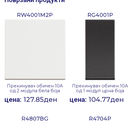
RW4001M2P
RG4001P
Прекинувач обичен 10А
Прекинувач обичен 10А
од 2 модула бела боја
од 1 модул црна боја
127.85
ден
104.77
ден
цена:
цена:
R4807BG
R4704P