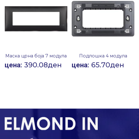
Маска црна боја 7 модула
Подлошка 4 модула
390.08
ден
65.70
ден
цена:
цена: