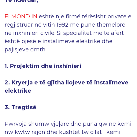
Te nderuar,
ELMOND IN
është një firmë tërësisht private е
regjistruar në vitin 1992 me punë themelore
në inxhinieri civile. Si specialitet më të afërt
është pjesë e instalimeve elektrike dhe
pajisjeve dmth:
1. Projektim dhe inxhinieri
2. Kryerja e të gjitha llojeve të instalimeve
elektrike
3. Tregtisë
Pwrvoja shumw vje[are dhe puna qw ne kemi
nw kwtw rajon dhe kushtet tw cilat I kemi