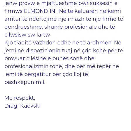
janw provw e mjaftueshme pwr suksesin e
firmws ELMOND IN . Në të kaluarën ne kemi
arritur të ndërtojmë një imazh të një firme të
qëndrueshme, shumë profesionale dhe të
cilwsisw sw lartw.
Kjo traditë vazhdon edhe në të ardhmen. Ne
jemi në dispozicionin tuaj në çdo kohë për të
provuar cilësinë e punës sonë dhe
profesionalizmin tonë, dhe për më tepër ne
jemi të përgatitur për çdo lloj të
bashkëpunimit.
Me respekt,
Dragi Kaevski