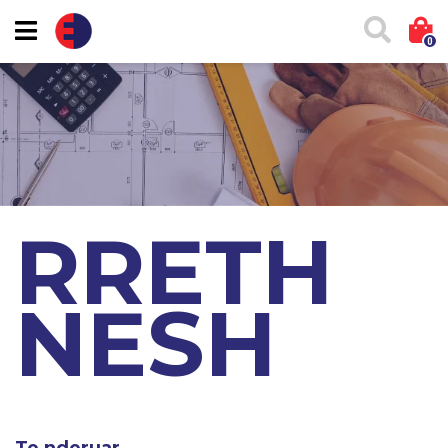
0
RRETH
NESH